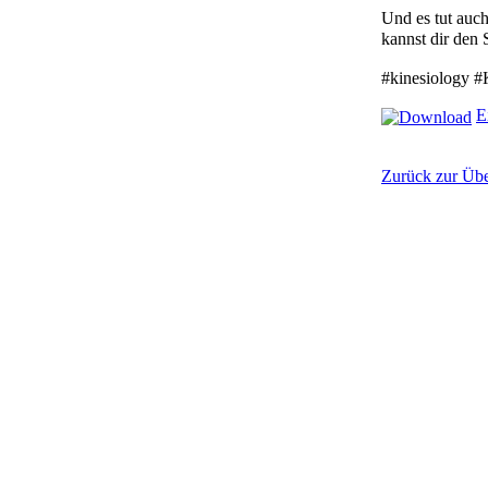
Und es tut auc
kannst dir den 
#kinesiology #
E
Zurück zur Übe